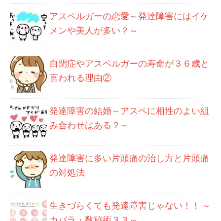
アスペルガーの恋愛～発達障害にはイケ
メンや美人が多い？～
自閉症やアスペルガーの寿命が３６歳と
言われる理由②
発達障害の結婚～アスペに相性のよい組
み合わせはある？～
発達障害に多い片頭痛の治し方と片頭痛
の対処法
生きづらくても発達障害じゃない！！ ～
カバラ・数秘術３３～