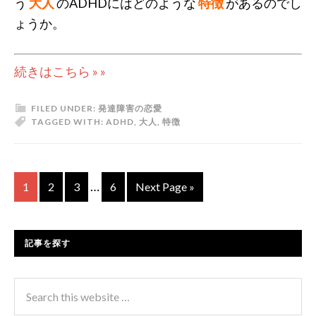
う
大人
のADHDにはどのような
特徴
があるのでし
ょうか。
続きはこちら » »
FILED UNDER:
発達障害の恋愛
TAGGED WITH:
ADHD
,
大人
,
特徴
…
1
2
3
6
Next Page »
記事を探す