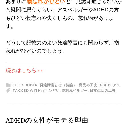
あまりに
物忘れ が ひどい
と一見認知症じゃないか
と疑問に思うぐらい、アスペルガーやADHDの方
もひどい物忘れや失くしもの、忘れ物がありま
す。
どうして記憶力のよい発達障害にも関わらず、物
忘れがひどいのでしょう。
続きはこちら » »
FILED UNDER:
発達障害とは（持論）
,
育児の工夫
,
ADHD
,
アス
TAGGED WITH:
が
,
ひどい
,
物忘れ
ペルガー
,
日常生活の工夫
ADHDの女性がモテる理由