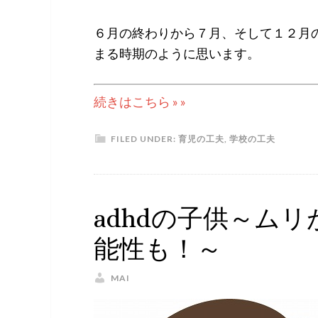
６月の終わりから７月、そして１２月
まる時期のように思います。
続きはこちら » »
FILED UNDER:
育児の工夫
,
学校の工夫
adhdの子供～ム
能性も！～
MAI