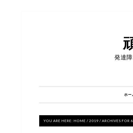
発達障
ホー
YOU ARE HERE:
HOME
/
2019
/
ARCHIVES FOR 