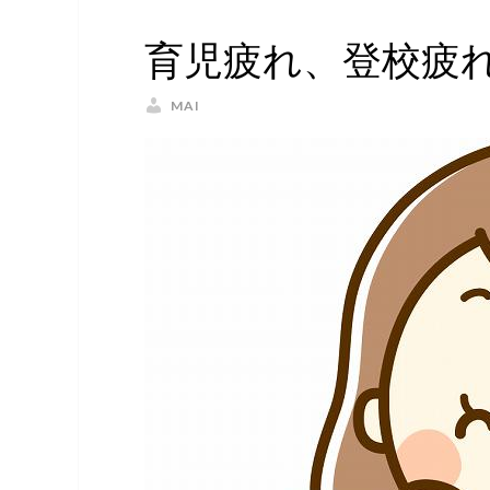
育児疲れ、登校疲
MAI