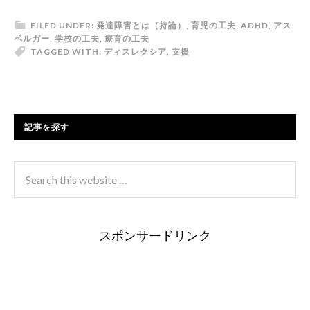
FILED UNDER:
発達障害とは（持論）
,
育児の工夫
,
ADHD
,
アス
ペルガー
,
学校の工夫
,
療育の工夫
TAGGED WITH:
ディスレクシア
,
支援
記事を探す
スポンサードリンク