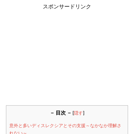
スポンサードリンク
－ 目次 －
[
隠す
]
意外と多いディスレクシアとその支援～なかなか理解さ
れない～