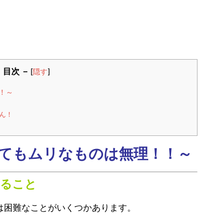
 目次 －
[
隠す
]
！～
ん！
ってもムリなものは無理！！～
じること
は困難なことがいくつかあります。