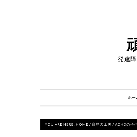
発達障
ホー
YOU ARE HERE:
HOME
/
育児の工夫
/
ADHDの子