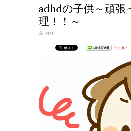
adhdの子供～頑
理！！～
MAI
Pocket