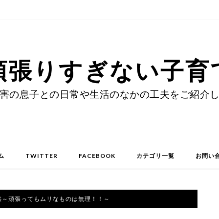
頑張りすぎない子育
害の息子との日常や生活のなかの工夫をご紹介
ム
TWITTER
FACEBOOK
カテゴリ一覧
お問い
供～頑張ってもムリなものは無理！！～