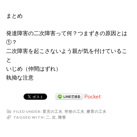
まとめ
発達障害の二次障害って何？つまずきの原因とは
①？
二次障害を起こさないよう親が気を付けているこ
と
いじめ（仲間はずれ）
執拗な注意
Pocket
FILED UNDER:
育児の工夫
,
学校の工夫
,
療育の工夫
TAGGED WITH:
二
,
次
,
障害