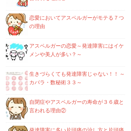
恋愛においてアスペルガーがモテる７つ
の理由
アスペルガーの恋愛～発達障害にはイケ
メンや美人が多い？～
生きづらくても発達障害じゃない！！ ～
カバラ・数秘術３３～
自閉症やアスペルガーの寿命が３６歳と
言われる理由②
発達障害に多い片頭痛の治し方と片頭痛