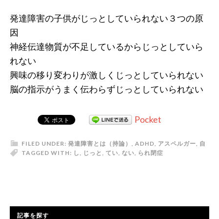
発達障害の子供がじっとしていられない３つの原
因
神経伝達物質が不足しているからじっとしていら
れない
興味の移り変わりが激しくじっとしていられない
脳の指示がうまく伝わらずじっとしていられない
Pocket
FILED UNDER:
発達障害とは（持論）
,
ADHD
,
アスペルガー
,
自
TAGGED WITH:
し
,
じっと
,
てい
,
ない
,
られ
閉症
記事を探す