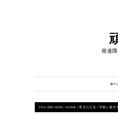
発達障
ホー
YOU ARE HERE:
HOME
/
育児の工夫
/
手軽に集中