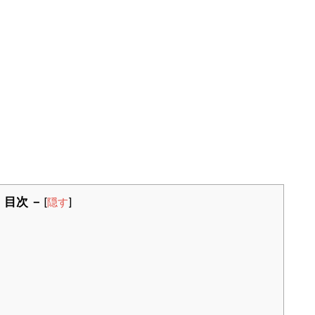
 目次 －
[
隠す
]