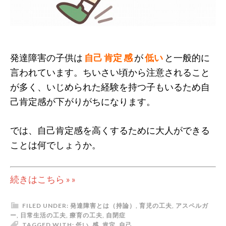
発達障害の子供は
自己 肯定 感
が
低い
と一般的に
言われています。ちいさい頃から注意されること
が多く、いじめられた経験を持つ子もいるため自
己肯定感が下がりがちになります。
では、自己肯定感を高くするために大人ができる
ことは何でしょうか。
続きはこちら » »
FILED UNDER:
発達障害とは（持論）
,
育児の工夫
,
アスペルガ
ー
,
日常生活の工夫
,
療育の工夫
,
自閉症
TAGGED WITH:
低い
,
感
,
肯定
,
自己