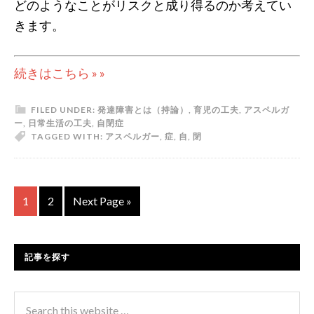
どのようなことがリスクと成り得るのか考えてい
きます。
続きはこちら » »
FILED UNDER:
発達障害とは（持論）
,
育児の工夫
,
アスペルガ
ー
,
日常生活の工夫
,
自閉症
TAGGED WITH:
アスペルガー
,
症
,
自
,
閉
1
2
Next Page »
記事を探す