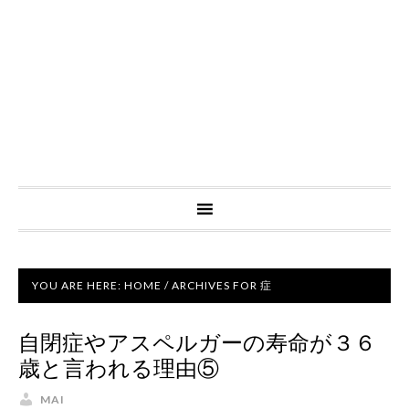
YOU ARE HERE:
HOME
/
ARCHIVES FOR 症
自閉症やアスペルガーの寿命が３６
歳と言われる理由⑤
MAI