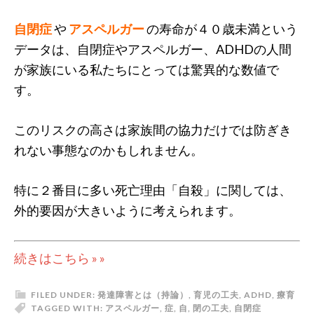
自閉症
や
アスペルガー
の寿命が４０歳未満という
データは、自閉症やアスペルガー、ADHDの人間
が家族にいる私たちにとっては驚異的な数値で
す。
このリスクの高さは家族間の協力だけでは防ぎき
れない事態なのかもしれません。
特に２番目に多い死亡理由「自殺」に関しては、
外的要因が大きいように考えられます。
続きはこちら » »
FILED UNDER:
発達障害とは（持論）
,
育児の工夫
,
ADHD
,
療育
TAGGED WITH:
アスペルガー
,
症
,
自
,
閉
の工夫
,
自閉症