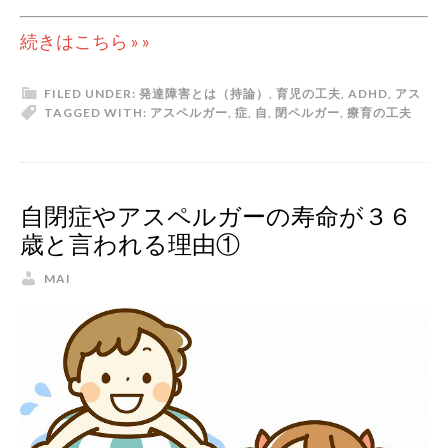
続きはこちら » »
FILED UNDER:
発達障害とは（持論）
,
育児の工夫
,
ADHD
,
アス
TAGGED WITH:
アスペルガー
,
症
,
自
,
閉
ペルガー
,
療育の工夫
自閉症やアスペルガーの寿命が３６
歳と言われる理由①
MAI