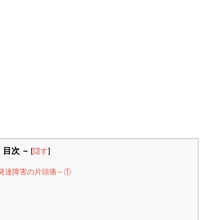
 目次 －
[
隠す
]
発達障害の片頭痛～①