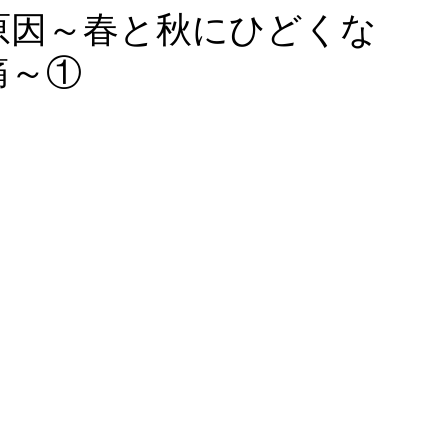
原因～春と秋にひどくな
痛～①