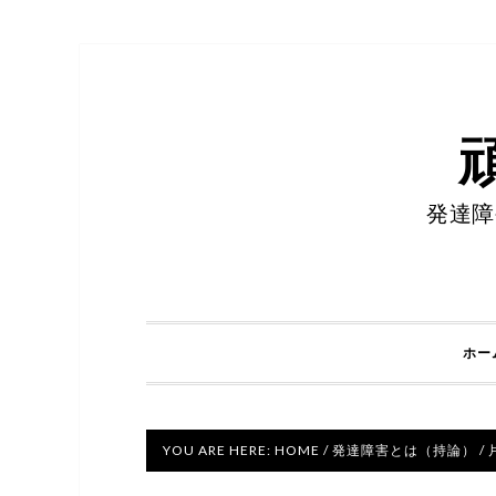
発達障
ホー
YOU ARE HERE:
HOME
/
発達障害とは（持論）
/