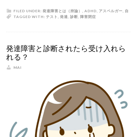
FILED UNDER:
発達障害とは（持論）
,
ADHD
,
アスペルガー
,
自
TAGGED WITH:
テスト
,
発達
,
診断
,
障害
閉症
発達障害と診断されたら受け入れら
れる？
MAI