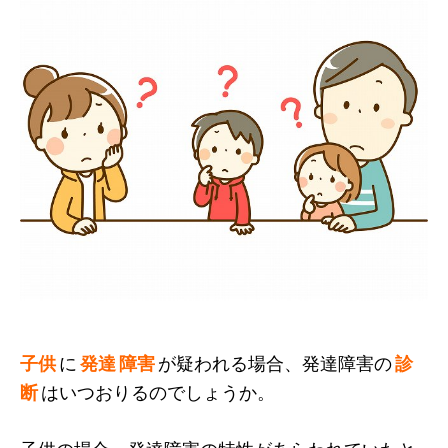
子供
に
発達 障害
が疑われる場合、発達障害の
診
断
はいつおりるのでしょうか。