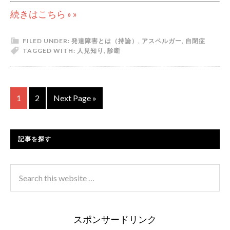
続きはこちら » »
FILED UNDER:
発達障害とは（持論）
,
アスペルガー
,
自閉症
TAGGED WITH:
人見知り
,
診断
1
2
Next Page »
記事を探す
スポンサードリンク