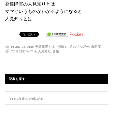
発達障害の人見知りとは
ママというものがわかるようになると
人見知りとは
Pocket
FILED UNDER:
発達障害とは（持論）
,
アスペルガー
,
自閉症
TAGGED WITH:
人見知り
,
診断
記事を探す