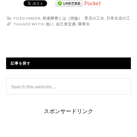
Pocket
FILED UNDER:
発達障害とは（持論）
,
育児の工夫
,
日常生活の工
TAGGED WITH:
低い
,
自己肯定感
,
障害
夫
記事を探す
スポンサードリンク