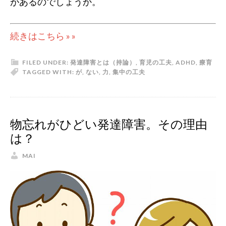
があるのでしょうか。
続きはこちら » »
FILED UNDER:
発達障害とは（持論）
,
育児の工夫
,
ADHD
,
療育
TAGGED WITH:
が
,
ない
,
力
,
集中
の工夫
物忘れがひどい発達障害。その理由
は？
MAI