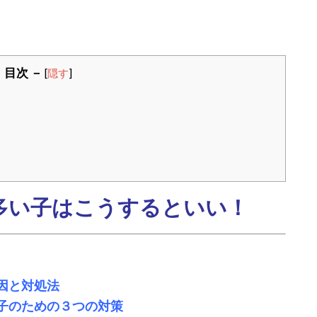
 目次 －
[
隠す
]
多い子はこうするといい！
因と対処法
子のための３つの対策