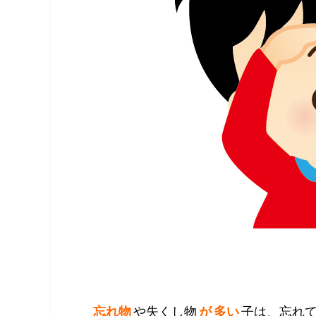
忘れ物
や失くし物
が 多い
子は、忘れ