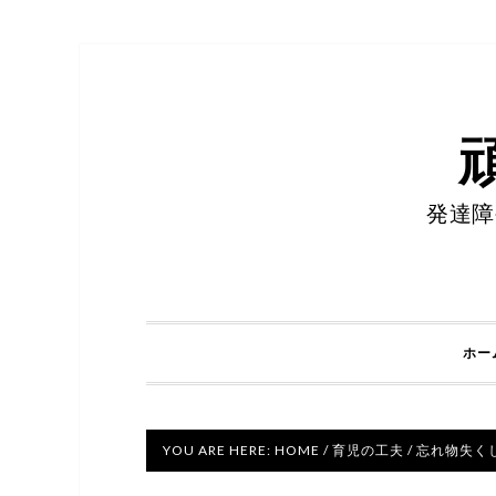
発達障
ホー
YOU ARE HERE:
HOME
/
育児の工夫
/
忘れ物失く