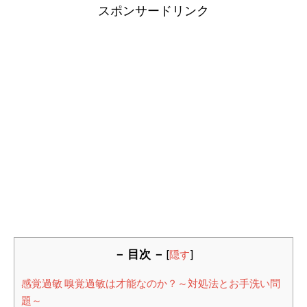
スポンサードリンク
－ 目次 －
[
隠す
]
感覚過敏 嗅覚過敏は才能なのか？～対処法とお手洗い問
題～