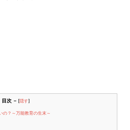
 目次 －
[
隠す
]
いの？～万能教育の生末～