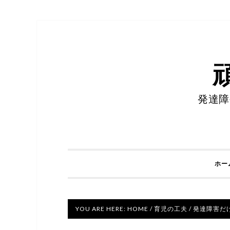
発達障
ホー
YOU ARE HERE:
HOME
/
育児の工夫
/
発達障害だ