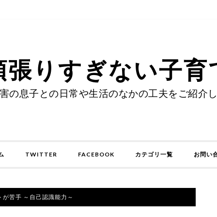
頑張りすぎない子育
害の息子との日常や生活のなかの工夫をご紹介
ム
TWITTER
FACEBOOK
カテゴリ一覧
お問い
トが苦手 ～自己認識能力～