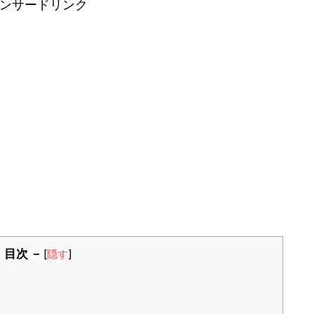
ンサードリンク
 目次 －
[
隠す
]