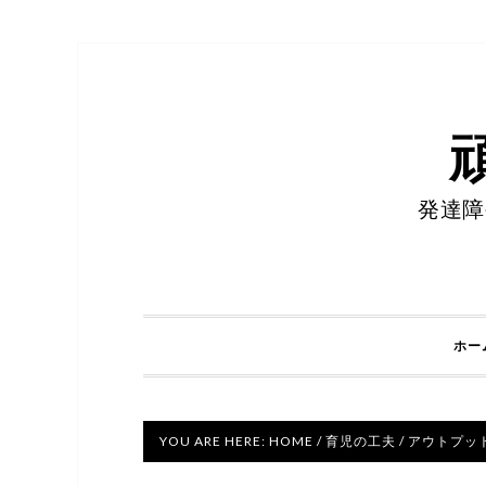
発達障
ホー
YOU ARE HERE:
HOME
/
育児の工夫
/
アウトプッ