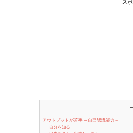
スポ
－
アウトプットが苦手 ～自己認識能力～
自分を知る