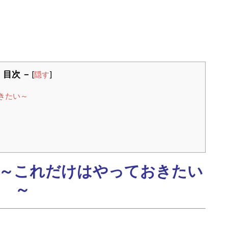
 目次 －
[
隠す
]
きたい～
～これだけはやっておきたい
～