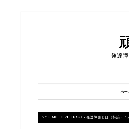
発達障
ホー
YOU ARE HERE:
HOME
/
発達障害とは（持論）
/